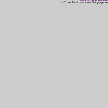
&
XXL-Werbung Ratheno
e107
, veröffentlicht unter den Bedingungen v