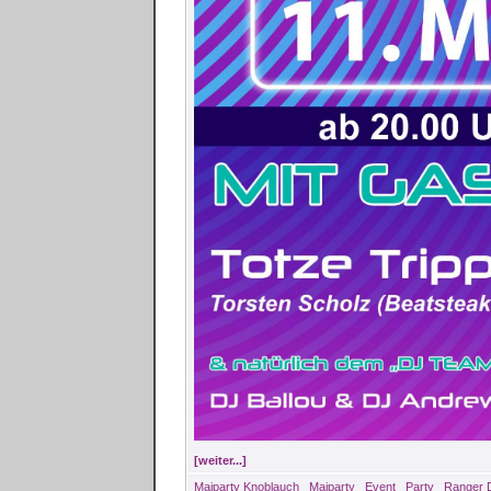
[weiter...]
Maiparty Knoblauch
Maiparty
Event
Party
Ranger 