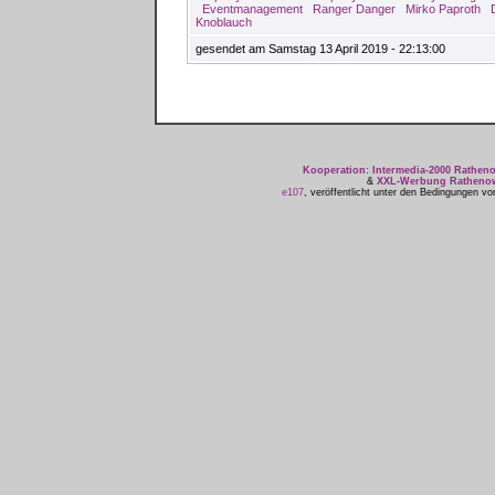
Eventmanagement
Ranger Danger
Mirko Paproth
Knoblauch
gesendet am Samstag 13 April 2019 - 22:13:00
Kooperation: Intermedia-2000 Rathe
&
XXL-Werbung Ratheno
e107
, veröffentlicht unter den Bedingungen v