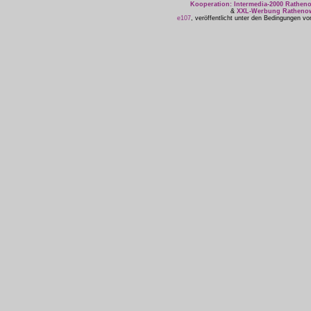
Kooperation: Intermedia-2000 Rathe
&
XXL-Werbung Ratheno
e107
, veröffentlicht unter den Bedingungen v