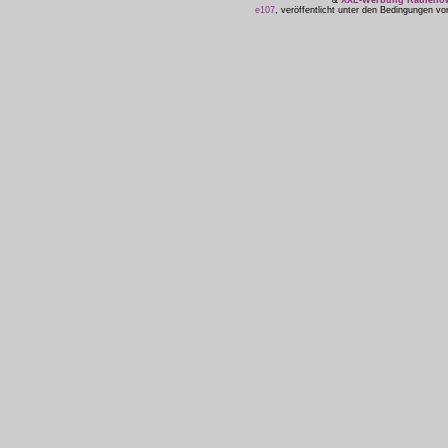
&
XXL-Werbung Ratheno
e107
, veröffentlicht unter den Bedingungen v