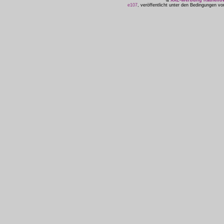
&
XXL-Werbung Ratheno
e107
, veröffentlicht unter den Bedingungen v