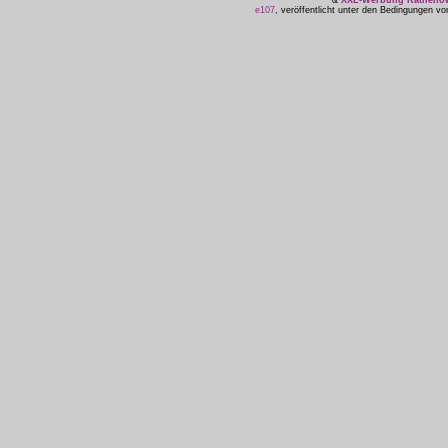
&
XXL-Werbung Ratheno
e107
, veröffentlicht unter den Bedingungen v