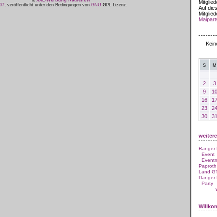
&
XXL-Werbung Rathenow
Mitglied
07
, veröffentlicht unter den Bedingungen von
GNU
GPL Lizenz.
Auf dies
Mitglied
Maipart
August
Kein
S
M
2
3
9
1
16
1
23
2
30
3
weiter
Ranger
Event
Event
Paproth
Land G
Danger
Party
Willk