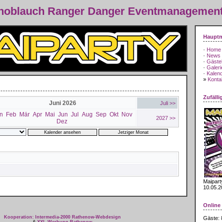
Knoblauch Ranger Danger Eventmanagemen
Haupt
·
Home
·
News
·
Gäste
·
Galeri
·
Kalen
»
Kontak
Zufälli
Juni 2026
Juli >>
n
Feb
Mär
Apr
Mai
Jun
Jul
Aug
Sep
Okt
Nov
2027 >>
Dez
Maipart
10.05.2
Online
Kooperation: Intermedia-2000 Rathenow-Webdesign
Gäste: 