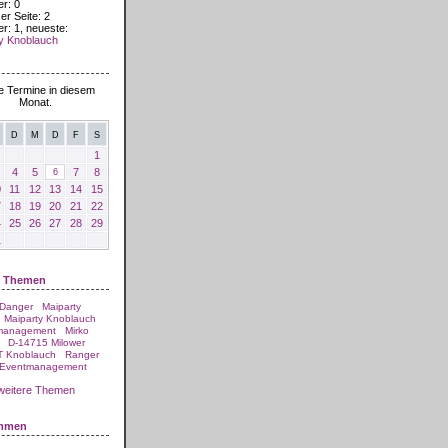
er: 0
er Seite: 2
er: 1, neueste:
y Knoblauch
 2026
e Termine in diesem
Monat.
D
M
D
F
S
1
4
5
7
8
6
0
11
12
13
14
15
7
18
19
20
21
22
4
25
26
27
28
29
1
e Themen
 Danger
Maiparty
Maiparty Knoblauch
management
Mirko
D-14715 Milower
T Knoblauch
Ranger
 Eventmanagement
weitere Themen
ommen