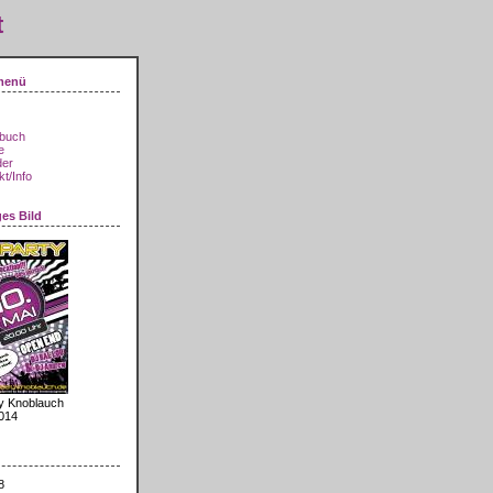
t
menü
buch
e
der
t/Info
ges Bild
y Knoblauch
014
8