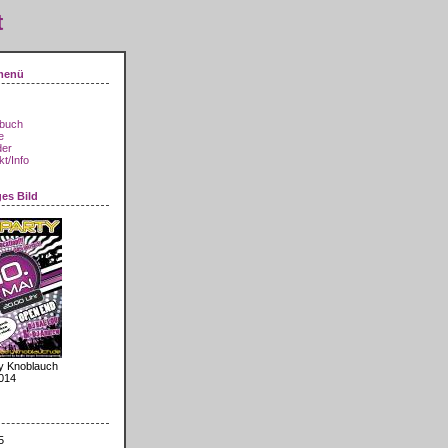
t
menü
buch
e
der
t/Info
ges Bild
y Knoblauch
014
5