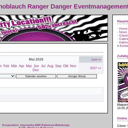
Knoblauch Ranger Danger Eventmanagemen
Haupt
·
Home
·
News
·
Gäste
·
Galeri
·
Kalen
»
Kontak
Zufälli
Mai 2026
Juni >>
n
Feb
Mär
Apr
Mai
Jun
Jul
Aug
Sep
Okt
Nov
2027 >>
Dez
Maipart
10.05.2
Online
Kooperation: Intermedia-2000 Rathenow-Webdesign
Gäste: 