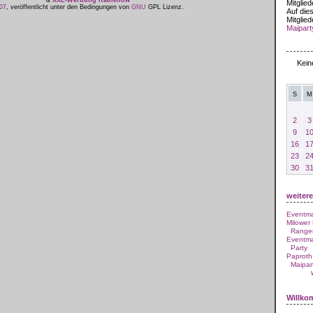
&
XXL-Werbung Rathenow
Mitglied
07
, veröffentlicht unter den Bedingungen von
GNU
GPL Lizenz.
Auf dies
Mitglied
Maipart
August
Kein
S
M
2
3
9
1
16
1
23
2
30
3
weiter
Eventm
Milower
Range
Eventm
Party
Paproth
Maipar
Willk