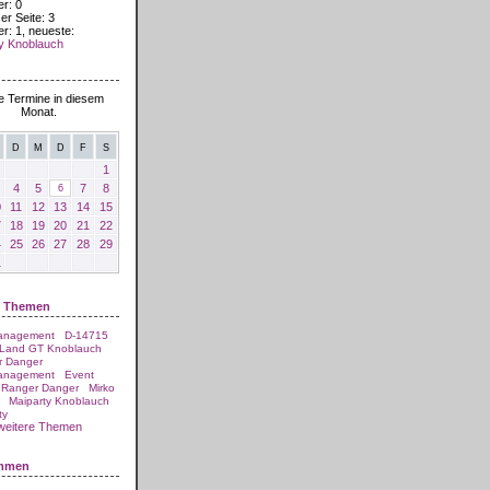
er: 0
er Seite: 3
er: 1, neueste:
y Knoblauch
 2026
e Termine in diesem
Monat.
D
M
D
F
S
1
4
5
7
8
6
0
11
12
13
14
15
7
18
19
20
21
22
4
25
26
27
28
29
1
e Themen
anagement
D-14715
 Land GT Knoblauch
r Danger
anagement
Event
Ranger Danger
Mirko
Maiparty Knoblauch
ty
weitere Themen
ommen