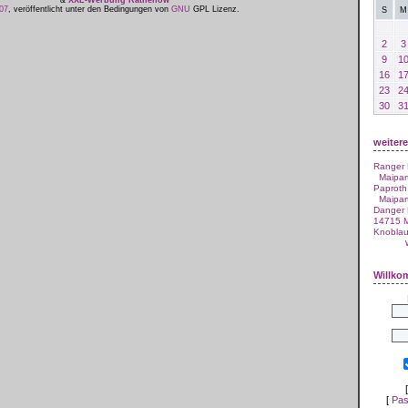
&
XXL-Werbung Rathenow
07
, veröffentlicht unter den Bedingungen von
GNU
GPL Lizenz.
S
M
2
3
9
1
16
1
23
2
30
3
weiter
Ranger
Maipar
Paproth
Maipar
Danger
14715 M
Knobla
Willk
[
Pas