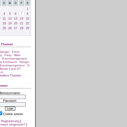
D
M
D
F
S
1
4
5
6
8
7
0
11
12
13
14
15
7
18
19
20
21
22
4
25
26
27
28
29
1
e Themen
 Danger
Event
ty
Party
Mirko
Eventmanagement
ty Knoblauch
Ranger
 Eventmanagement
D-
ilower Land GT
uch
weitere Themen
ommen
Benutzername:
Passwort:
Cookie setzen
[
Registrierung
]
swort vergessen?
]