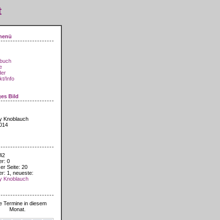
t
menü
buch
e
der
t/Info
ges Bild
y Knoblauch
014
42
er: 0
er Seite: 20
er: 1, neueste:
y Knoblauch
 2026
e Termine in diesem
Monat.