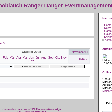
Knoblauch Ranger Danger Eventmanagemen
Haupt
·
Home
·
News
·
Gäste
·
Galeri
·
Kalen
»
Kontak
er 3
Zufälli
Oktober 2025
November >>
n
Feb
Mär
Apr
Mai
Jun
Jul
Aug
Sep
Okt
Nov
2026 >>
Maipart
Dez
10.05.2
Online
Gäste: 
Mitglied
Auf dies
Mitglied
Maipart
August
Kein
Kooperation: Intermedia-2000 Rathenow-Webdesign