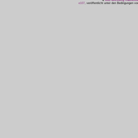
&
XXL-Werbung Ratheno
e107
, veröffentlicht unter den Bedingungen v