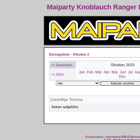
Maiparty Knoblauch Ranger
Eintragsliste - Oktober 2
Oktober 2025
<< September
Jan
Feb
Mär
Apr
Mai
Jun
Jul
Au
<< 2024
Dez
Zukünftige Termine
Keines aufgeführt.
Kooperation: Intermedia-2000 Rathe