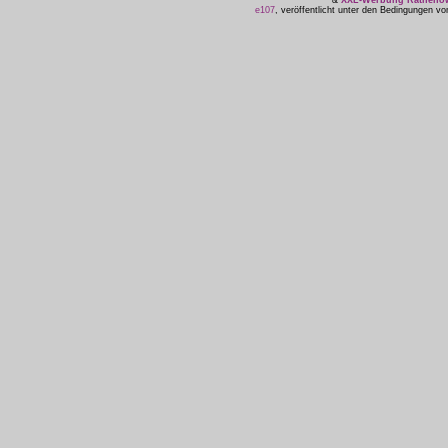
&
XXL-Werbung Ratheno
e107
, veröffentlicht unter den Bedingungen v