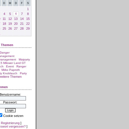
D
M
D
F
S
1
4
5
7
8
6
0
11
12
13
14
15
7
18
19
20
21
22
4
25
26
27
28
29
1
e Themen
 Danger
anagement
management
Maiparty
5 Milower Land GT
uch
Event
Ranger
Mirko Paproth
ty Knoblauch
Party
weitere Themen
ommen
Benutzername:
Passwort:
Cookie setzen
[
Registrierung
]
swort vergessen?
]