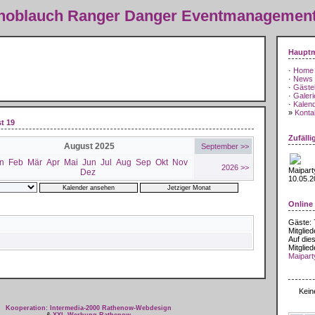
Knoblauch Ranger Danger Eventmanagemen
Haupt
·
Home
·
News
·
Gäste
·
Galeri
·
Kalen
»
Kontak
st 19
Zufälli
August 2025
September >>
n
Feb
Mär
Apr
Mai
Jun
Jul
Aug
Sep
Okt
Nov
2026 >>
Maipart
Dez
10.05.2
Online
Gäste: 
Mitglied
Auf dies
Mitglied
Maipart
August
Kein
Kooperation: Intermedia-2000 Rathenow-Webdesign