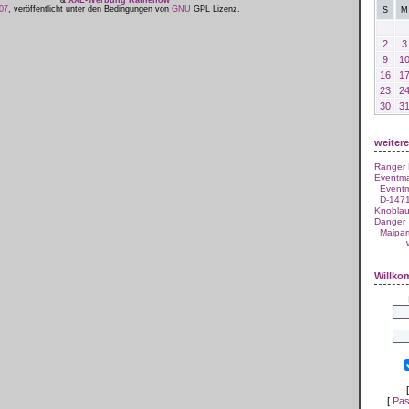
&
XXL-Werbung Rathenow
07
, veröffentlicht unter den Bedingungen von
GNU
GPL Lizenz.
S
M
2
3
9
1
16
1
23
2
30
3
weiter
Ranger
Eventm
Event
D-1471
Knobla
Danger
Maipar
Willk
[
Pas