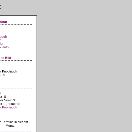
t
menü
buch
e
der
t/Info
ges Bild
y Knoblauch
014
7
er: 0
er Seite: 3
er: 1, neueste:
y Knoblauch
 2026
e Termine in diesem
Monat.