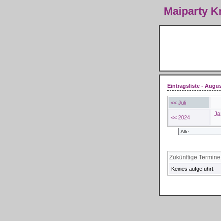
Maiparty 
Eintragsliste - Augu
<< Juli
Ja
<< 2024
Zukünftige Termine
Keines aufgeführt.