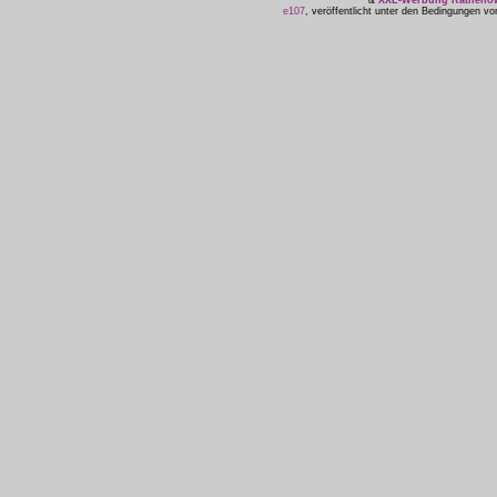
&
XXL-Werbung Ratheno
e107
, veröffentlicht unter den Bedingungen v