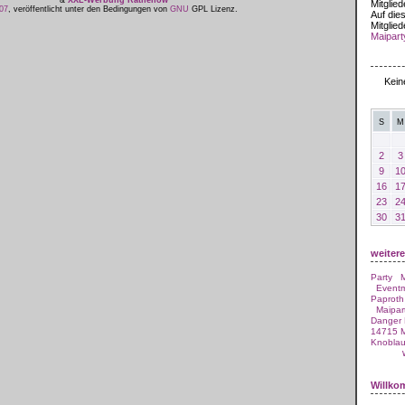
&
XXL-Werbung Rathenow
Mitglied
07
, veröffentlicht unter den Bedingungen von
GNU
GPL Lizenz.
Auf dies
Mitglied
Maipart
August
Kein
S
M
2
3
9
1
16
1
23
2
30
3
weiter
Party
M
Event
Paproth
Maipar
Danger
14715 M
Knobla
Willk