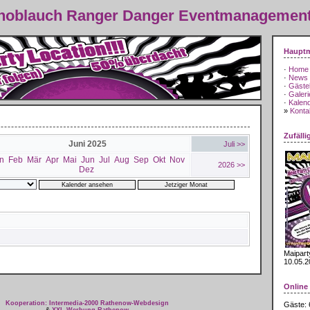
Knoblauch Ranger Danger Eventmanagemen
Haupt
·
Home
·
News
·
Gäste
·
Galeri
·
Kalen
»
Kontak
Zufälli
Juni 2025
Juli >>
n
Feb
Mär
Apr
Mai
Jun
Jul
Aug
Sep
Okt
Nov
2026 >>
Dez
Maipart
10.05.2
Online
Kooperation: Intermedia-2000 Rathenow-Webdesign
Gäste: 