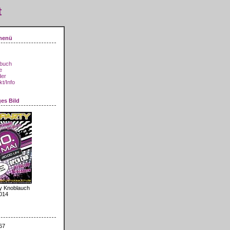
t
menü
buch
e
der
t/Info
ges Bild
y Knoblauch
014
67