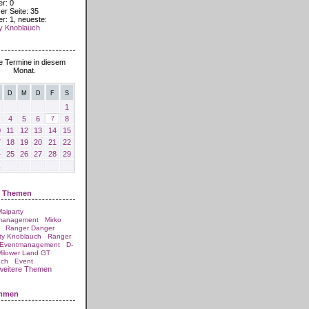
er: 0
er Seite: 35
er: 1, neueste:
y Knoblauch
 2026
e Termine in diesem
Monat.
D
M
D
F
S
1
4
5
6
8
7
0
11
12
13
14
15
7
18
19
20
21
22
4
25
26
27
28
29
1
e Themen
aiparty
management
Mirko
Ranger Danger
ty Knoblauch
Ranger
 Eventmanagement
D-
ilower Land GT
uch
Event
weitere Themen
ommen