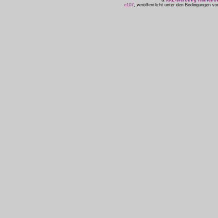
&
XXL-Werbung Ratheno
e107
, veröffentlicht unter den Bedingungen v